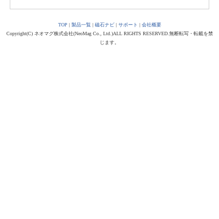
TOP
|
製品一覧
|
磁石ナビ
|
サポート
|
会社概要
Copyright(C) ネオマグ株式会社(NeoMag Co., Ltd.)ALL RIGHTS RESERVED.無断転写・転載を禁
じます。