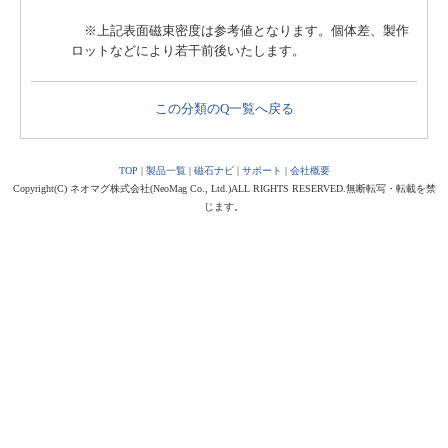
※上記表面磁束密度は参考値となります。個体差、製作
ロットなどにより若干前後いたします。
この分類のQ一覧へ戻る
TOP
|
製品一覧
|
磁石ナビ
|
サポート
|
会社概要
Copyright(C) ネオマグ株式会社(NeoMag Co., Ltd.)ALL RIGHTS RESERVED.無断転写・転載を禁
じます。