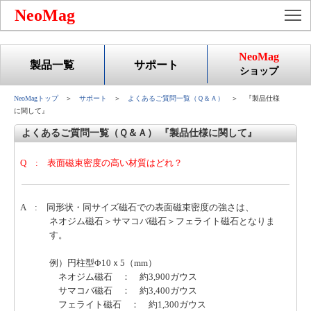
To
NeoMag
NeoMag
製品一覧
サポート
ショップ
NeoMagトップ
＞
サポート
＞
よくあるご質問一覧（Ｑ＆Ａ）
＞ 『製品仕様
に関して』
よくあるご質問一覧（Ｑ＆Ａ） 『製品仕様に関して』
Q : 表面磁束密度の高い材質はどれ？
A : 同形状・同サイズ磁石での表面磁束密度の強さは、
ネオジム磁石＞サマコバ磁石＞フェライト磁石となりま
す。
例）円柱型Φ10ｘ5（mm）
ネオジム磁石 ： 約3,900ガウス
サマコバ磁石 ： 約3,400ガウス
フェライト磁石 ： 約1,300ガウス