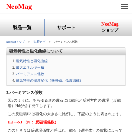
To
NeoMag
NeoMag
製品一覧
サポート
ショップ
NeoMagトップ
＞
磁石ナビ
＞ パーミアンス係数
磁気特性と磁化曲線について
磁気特性と磁化曲線
最大エネルギー積
パーミアンス係数
磁気特性の温度変化（熱減磁、低温減磁）
3.パーミアンス係数
図3のように、あらゆる形の磁石には磁化と反対方向の磁場（反磁
場）Hdが必ず発生します。
この反磁場Hdは磁化の大きさに比例し、下記のように表されます。
Hd = -NJ （N ： 反磁場係数）
このときＮは反磁場係数と呼ばれ、磁石（磁性体）の形状によって