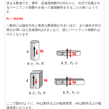
決まる数値です。通常、反磁場係数Nの代わりに、次式で定義され
るパーミアンス係数Pcを使って磁場解析をすることが多いようで
す。
Pc = -Bd/Hd
一般的には磁化方向と垂直な断面積が大きいほど、また磁化方向の
厚みが薄いほど反磁場Nは大きくなり、逆にパーミアンス係数Pcは
小さくなります
ここで図4のように、Bdは動作点上の磁束密度、Hdは動作点上の磁
場強度となります。