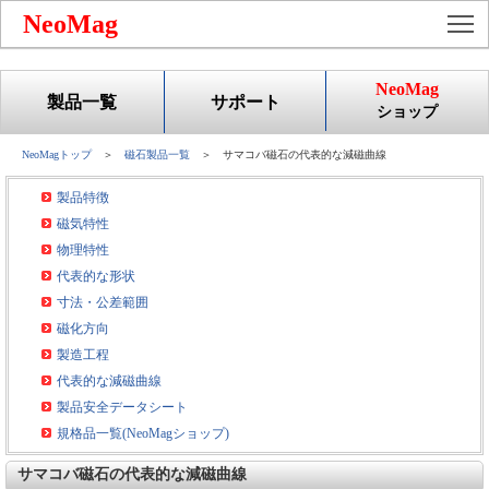
To
NeoMag
NeoMag
製品一覧
サポート
ショップ
NeoMagトップ
＞
磁石製品一覧
＞ サマコバ磁石の代表的な減磁曲線
製品特徴
磁気特性
物理特性
代表的な形状
寸法・公差範囲
磁化方向
製造工程
代表的な減磁曲線
製品安全データシート
規格品一覧(NeoMagショップ)
サマコバ磁石の代表的な減磁曲線